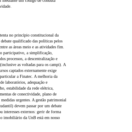
ial mediante um código de conduta
vidade.
tenta no princípio constitucional da
debate qualificado das políticas pelos
entre as áreas meio e as atividades fim.
 participativo, a simplificação,
dos processos, a descentralização e
(inclusive as voltadas para os campi). A
cursos captados externamente exige
particular a Finatec. A melhoria da
 de laboratórios, adequação e
ho, estabilidade da rede elétrica,
amentas de conectividade, plano de
 medidas urgentes. A gestão patrimonial
studantil) devem passar por um debate
u interesses externos: gerir de forma
io imobiliário da UnB está em nosso