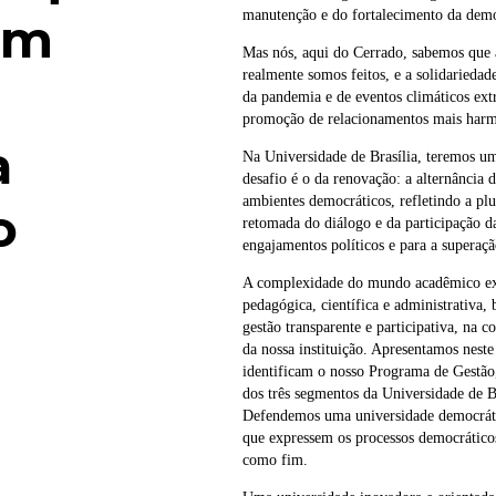
manutenção e do fortalecimento da demo
am
Mas nós, aqui do Cerrado, sabemos que 
realmente somos feitos, e a solidariedad
da pandemia e de eventos climáticos extr
promoção de relacionamentos mais harmô
a
Na Universidade de Brasília, teremos um
desafio é o da renovação: a alternância 
ambientes democráticos, refletindo a plur
o
retomada do diálogo e da participação
engajamentos políticos e para a superaç
A complexidade do mundo acadêmico exig
pedagógica, científica e administrati
gestão transparente e participativa, na 
da nossa instituição. Apresentamos nest
identificam o nosso Programa de Gestão
dos três segmentos da Universidade de Br
Defendemos uma universidade democrátic
que expressem os processos democrático
como fim.