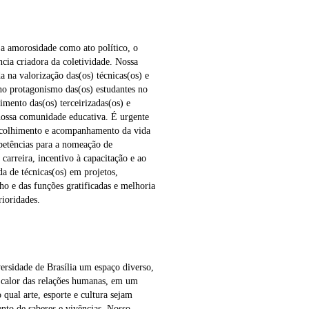
 a amorosidade como ato político, o
ncia criadora da coletividade. Nossa
da na valorização das(os) técnicas(os) e
 no protagonismo das(os) estudantes no
mento das(os) terceirizadas(os) e
nossa comunidade educativa. É urgente
e acolhimento e acompanhamento da vida
mpetências para a nomeação de
carreira, incentivo à capacitação e ao
a de técnicas(os) em projetos,
lho e das funções gratificadas e melhoria
rioridades.
ersidade de Brasília um espaço diverso,
o calor das relações humanas, em um
 qual arte, esporte e cultura sejam
nto de saberes e vivências. Nosso