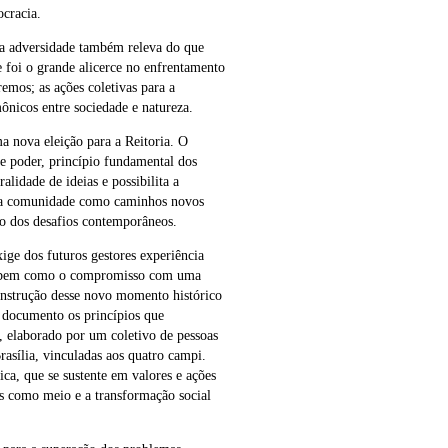
cracia.
a adversidade também releva do que
e foi o grande alicerce no enfrentamento
emos; as ações coletivas para a
nicos entre sociedade e natureza.
a nova eleição para a Reitoria. O
de poder, princípio fundamental dos
alidade de ideias e possibilita a
 da comunidade como caminhos novos
ão dos desafios contemporâneos.
e dos futuros gestores experiência
va, bem como o compromisso com uma
construção desse novo momento histórico
e documento os princípios que
, elaborado por um coletivo de pessoas
asília, vinculadas aos quatro campi.
a, que se sustente em valores e ações
s como meio e a transformação social