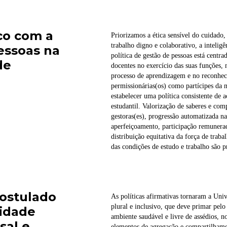
co com a
Priorizamos a ética sensível do cuidado,
trabalho digno e colaborativo, a inteligê
essoas na
política de gestão de pessoas está centra
de
docentes no exercício das suas funções,
processo de aprendizagem e no reconheci
permissionárias(os) como partícipes da 
estabelecer uma política consistente d
estudantil. Valorização de saberes e co
gestoras(es), progressão automatizada na 
aperfeiçoamento, participação remunerad
distribuição equitativa da força de traba
das condições de estudo e trabalho são p
ostulado
As políticas afirmativas tornaram a Univ
plural e inclusivo, que deve primar pel
sidade
ambiente saudável e livre de assédios, no
sal e
elementos de agregação e compartilhame