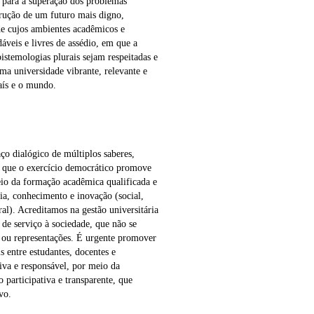
 para a superação dos problemas
trução de um futuro mais digno,
de cujos ambientes acadêmicos e
áveis e livres de assédio, em que a
pistemologias plurais sejam respeitadas e
ma universidade vibrante, relevante e
país e o mundo.
o dialógico de múltiplos saberes,
m que o exercício democrático promove
eio da formação acadêmica qualificada e
ia, conhecimento e inovação (social,
ral). Acreditamos na gestão universitária
 de serviço à sociedade, que não se
 ou representações. É urgente promover
s entre estudantes, docentes e
iva e responsável, por meio da
 participativa e transparente, que
vo.