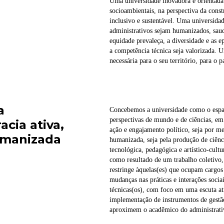
Uma universidade inovadora e orientada
socioambientais, na perspectiva da cons
inclusivo e sustentável. Uma universida
administrativos sejam humanizados, saud
equidade prevaleça, a diversidade e as e
a competência técnica seja valorizada. U
necessária para o seu território, para o 
a
Concebemos a universidade como o espaç
perspectivas de mundo e de ciências, e
cia ativa,
ação e engajamento político, seja por m
humanizada
humanizada, seja pela produção de ciênc
tecnológica, pedagógica e artístico-cultu
como resultado de um trabalho coletivo,
restringe àquelas(es) que ocupam cargos
mudanças nas práticas e interações sociai
técnicas(os), com foco em uma escuta at
implementação de instrumentos de gestão
aproximem o acadêmico do administrati