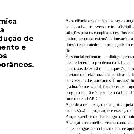
mica
A excelência acadêmica deve ser alcanç
colaborativo, transversal e transdiscipl
da
soluções para os complexos desafios con
dução de
ensino, pesquisa, extensão e inovação, a
liberdade de cátedra e o protagonismo es
mento e
fim.
os
É essencial enfrentar, em diálogo perma
porâneos.
local e federal, o problema da baixa dem
altas taxas de evasão – uma questão de s
diretamente relacionada às políticas de 
convivência dos estudantes. É necessário
graduação nos campi, fortalecer os prog
programas 5, 6 e 7, por meio da intensi
fomento e a FAPDF.
A política de inovação deve primar pela 
técnicas(os) na proposição e execução d
Parque Científico e Tecnológico, em int
Alcançar nossa melhor versão como Unive
de tecnologias como ferramentas de apoi