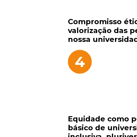
Compromisso éti
valorização das p
nossa universida
4
Equidade como p
básico de univer
inclusiva, pluriver