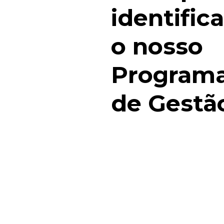
identific
o nosso
Program
de Gestã