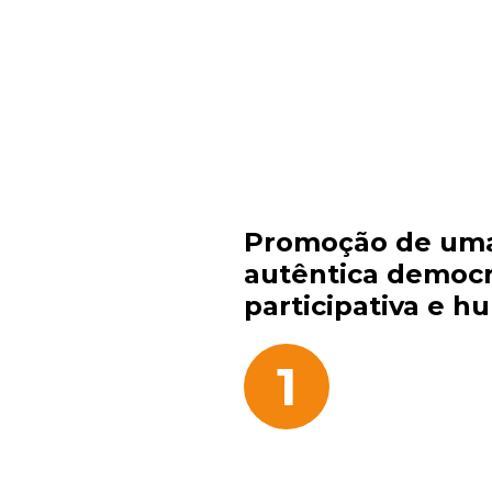
Promoção de um
autêntica democra
participativa e 
1