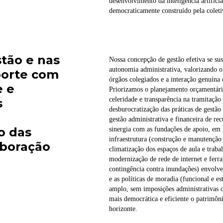
desenvolvimento da inteligência artific
democraticamente construído pela coleti
stão e nas
Nossa concepção de gestão efetiva se sus
autonomia administrativa, valorizando o 
porte com
órgãos colegiados e a interação genuína 
e e
Priorizamos o planejamento orçamentário
celeridade e transparência na tramitação 
s
desburocratização das práticas de gestão 
gestão administrativa e financeira de re
o das
sinergia com as fundações de apoio, em 
infraestrutura (construção e manutenção
aboração
climatização dos espaços de aula e trabal
modernização de rede de internet e ferr
contingência contra inundações) envolve
e as políticas de moradia (funcional e e
amplo, sem imposições administrativas o
mais democrática e eficiente o patrimôn
horizonte.