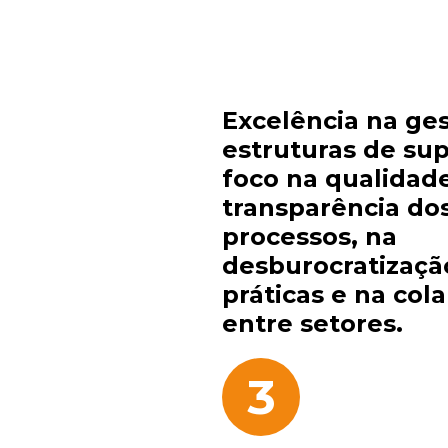
Excelência na ge
estruturas de su
foco na qualidad
transparência do
processos, na
desburocratizaçã
práticas e na col
entre setores.
3