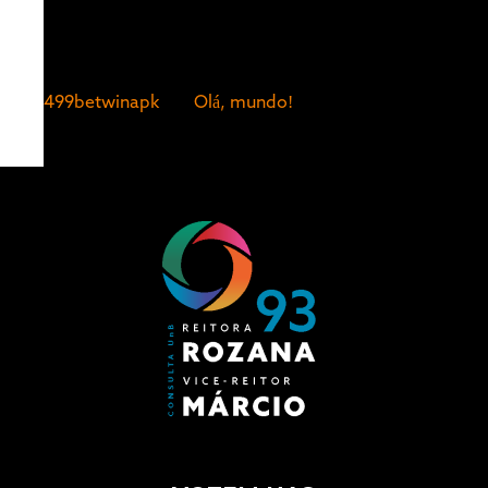
499betwinapk
em
Olá, mundo!