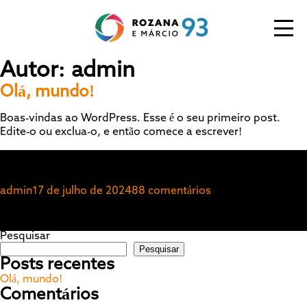
Autor:
admin
Olá, mundo!
Boas-vindas ao WordPress. Esse é o seu primeiro post.
Edite-o ou exclua-o, e então comece a escrever!
Author
Posted
em
admin
17 de julho de 2024
88 comentários
on
Olá,
mundo!
Pesquisar
Pesquisar
Posts recentes
Olá, mundo!
Comentários